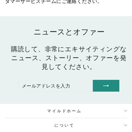
タマーサービスチームにご連絡ください。
ニュースとオファー
購読して、非常にエキサイティングな
ニュース、ストーリー、オファーを発
見してください。
メ
購
ー
読
ル
す
ア
る
ド
レ
マイルドホーム
ス
を
入
について
力