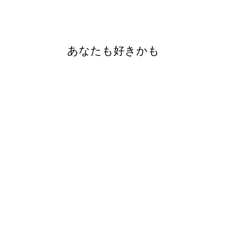
あなたも好きかも
100% エジプト綿 掛け布団
カバー 3 点セット - Tia
(256)
¥14,500から