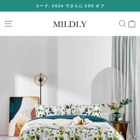
コ
コード: 2024 でさらに 20% オフ
ン
ス
テ
ラ
サイトナビゲーション
検索
ン
イ
ツ
ド
に
シ
ス
ョ
キ
ー
ッ
を
プ
一
時
停
止
す
る