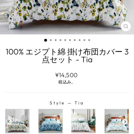
閉
じ
る
(E
100% エジプト綿 掛け布団カバー 3
点セット - Tia
通
セ
¥14,500
常
ー
税込み。
価
ル
格
ス
プ
Style
—
Tia
ラ
STYLE
イ
ス