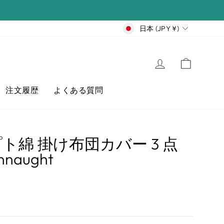
通
日本 (JPY ¥)
貨
ログイン
カート
注文履歴
よくある質問
プト綿 掛け布団カバー 3 点
naught