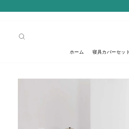
コ
ン
テ
ン
ツ
検索
に
ス
ホーム
寝具カバーセッ
キ
ッ
プ