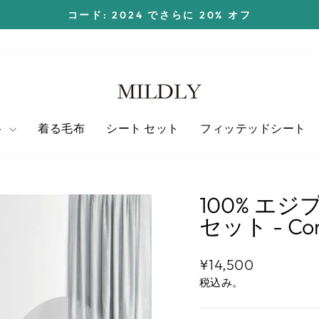
コード: 2024 でさらに 20% オフ
ス
ラ
イ
ド
シ
ョ
ト
着る毛布
シート セット
フィッテッドシート
ー
を
一
時
100% エジ
停
セット - Con
止
す
通
セ
る
¥14,500
常
ー
税込み。
価
ル
格
ス