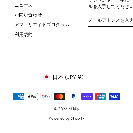
プレゼント、一生に
ニュース
ルを入手してくださ
お問い合わせ
メ
購
ー
読
アフィリエイトプログラム
ル
す
ア
る
利用規約
ド
レ
ス
を
入
力
通
日本 (JPY ¥)
貨
© 2026 Mildly
Powered by Shopify