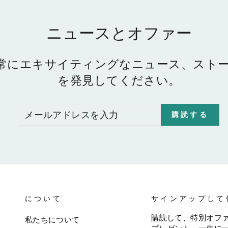
ニュースとオファー
常にエキサイティングなニュース、スト
を発見してください。
メ
購
購読する
ー
読
ル
す
ア
る
ド
レ
ス
を
入
について
サインアップして
力
購読して、特別オフ
私たちについて