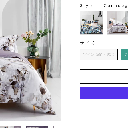
プ
Style
—
Connaug
STYLE
ラ
イ
ス
サイズ
サイズ
ツイン (68" × 90")
ク