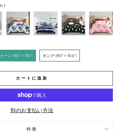
ht
イーン (90" × 90")
キング (90" × 104")
カートに追加
別のお支払い方法
特徴